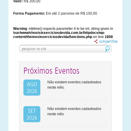
Valor:
R$ 200,00.
Forma Pagamento:
Em até 2 parcelas de R$ 100,00.
Warning
: mktime() expects parameter 4 to be int, string given in
/var/www/vhosts/exerciciosdevida.com.br/httpdocs/wp-
content/themes/exerciciosdevida/functions.php
on line
1808
compartilhar
Próximos Eventos
Não existem eventos cadastrados
AGO
neste mês.
2026
Não existem eventos cadastrados
SET
neste mês.
2026