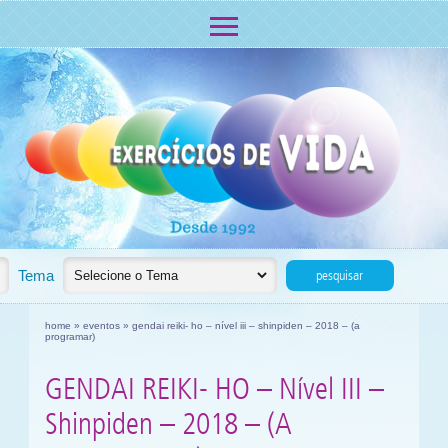
Eventos
Tema
pesquisar
home
»
eventos
» gendai reiki- ho – nível iii – shinpiden – 2018 – (a
programar)
GENDAI REIKI- HO – Nível III –
Shinpiden – 2018 – (A