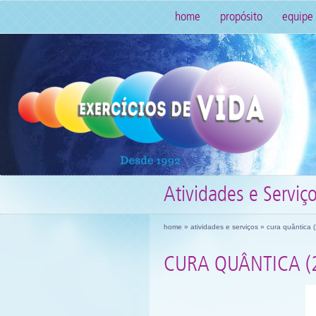
home
propósito
equipe
Atividades e Serviç
home
»
atividades e serviços
» cura quântica 
CURA QUÂNTICA (2