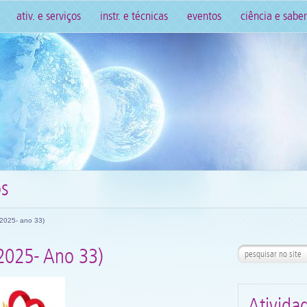
ativ. e serviços
instr. e técnicas
eventos
ciência e saber
os
(2025- ano 33)
025- Ano 33)
Ativida