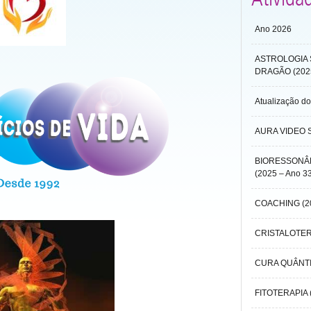
Ano 2026
ASTROLOGIA 
DRAGÃO (2025
Atualização do
AURA VIDEO S
BIORESSONÂ
(2025 – Ano 3
COACHING (20
CRISTALOTERA
CURA QUÂNTIC
FITOTERAPIA (