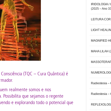
IRIDOLOGIA /
(2025 – Ano 3
LEITURA CORP
LIGHT HEALIN
MAGNIFIED HE
MAHA LILAH (2
MASSOTERAPIA
 Consciência (TQC – Cura Quântica) é
NUMEROLOGIA 
rmador.
Radiestesia –
quem realmente somos e nos
Radiestesia – 
. Possibilita que sejamos o regente
ivendo e explorando todo o potencial que
REFLEXOLOGIA