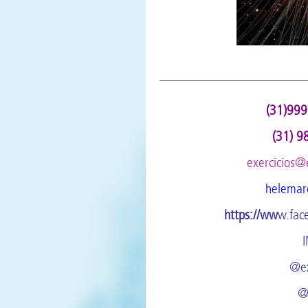
——————————————————
(31)999
(31) 9
exercicios@
helemar
https://ww
w.fac
@ex
@