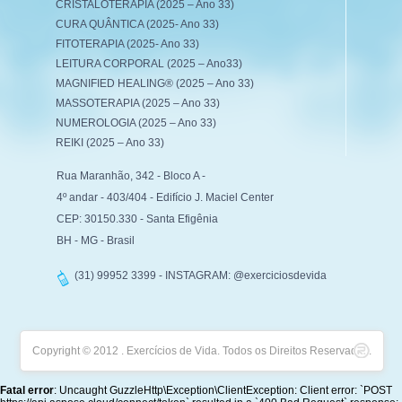
CRISTALOTERAPIA (2025 – Ano 33)
CURA QUÂNTICA (2025- Ano 33)
FITOTERAPIA (2025- Ano 33)
LEITURA CORPORAL (2025 – Ano33)
MAGNIFIED HEALING® (2025 – Ano 33)
MASSOTERAPIA (2025 – Ano 33)
NUMEROLOGIA (2025 – Ano 33)
REIKI (2025 – Ano 33)
Rua Maranhão, 342 - Bloco A -
4º andar - 403/404 - Edifício J. Maciel Center
CEP: 30150.330 - Santa Efigênia
BH - MG - Brasil
(31) 99952 3399 - INSTAGRAM: @exerciciosdevida
Copyright © 2012 . Exercícios de Vida. Todos os Direitos Reservados.
Fatal error
: Uncaught GuzzleHttp\Exception\ClientException: Client error: `POST