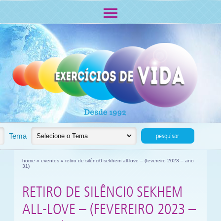
Eventos
Tema
pesquisar
home
»
eventos
» retiro de silênci0 sekhem all-love – (fevereiro 2023 – ano
31)
RETIRO DE SILÊNCI0 SEKHEM
ALL-LOVE – (FEVEREIRO 2023 –