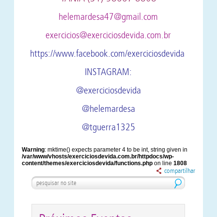
helemardesa47@gmail.com
exercicios@exerciciosdevida.com.br
https://www.facebook.com/exerciciosdevida
INSTAGRAM:
@exerciciosdevida
@helemardesa
@tguerra1325
Warning
: mktime() expects parameter 4 to be int, string given in
/var/www/vhosts/exerciciosdevida.com.br/httpdocs/wp-
content/themes/exerciciosdevida/functions.php
on line
1808
compartilhar