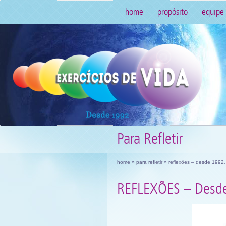
home
propósito
equipe
Para Refletir
home
»
para refletir
» reflexões – desde 1992
REFLEXÕES – Desd