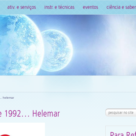
ativ. e serviços
instr. e técnicas
eventos
ciência e saber
… helemar
e 1992… Helemar
Para Ref