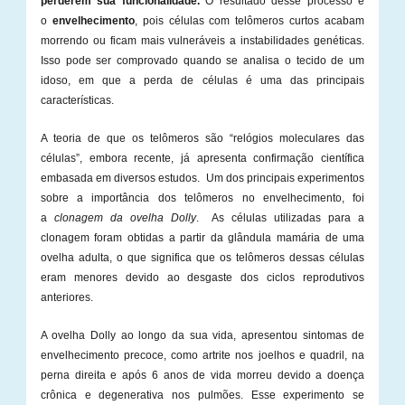
perderem sua funcionalidade.
O resultado desse processo é
o
envelhecimento
, pois células com telômeros curtos acabam
morrendo ou ficam mais vulneráveis a instabilidades genéticas.
Isso pode ser comprovado quando se analisa o tecido de um
idoso, em que a perda de células é uma das principais
características.
A teoria de que os telômeros são “relógios moleculares das
células”, embora recente, já apresenta confirmação científica
embasada em diversos estudos. Um dos principais experimentos
sobre a importância dos telômeros no envelhecimento, foi
a
clonagem da ovelha Dolly
. As células utilizadas para a
clonagem foram obtidas a partir da glândula mamária de uma
ovelha adulta, o que significa que os telômeros dessas células
eram menores devido ao desgaste dos ciclos reprodutivos
anteriores.
A ovelha Dolly ao longo da sua vida, apresentou sintomas de
envelhecimento precoce, como artrite nos joelhos e quadril, na
perna direita e após 6 anos de vida morreu devido a doença
crônica e degenerativa nos pulmões. Esse experimento se