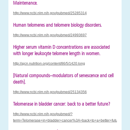
Maintenance.
http://www.ncbi.nlm.nih.gov/pubmed/25285314
Human telomeres and telomere biology disorders.
http://www.ncbi.nlm.nih.gov/pubmed/24993697
Higher serum vitamin D concentrations are associated
with longer leukocyte telomere length in women.
http://ajcn.nutrition.org/content/86/5/1420.long
[Natural compounds–modulators of senescence and cell
death].
http://www.ncbi.nlm.nih.gov/pubmed/25134356
Telomerase in bladder cancer: back to a better future?
http://www.ncbi.nlm.nih.gov/pubmed/?
term=Telomerase+in+bladder+cancer%3A+back+to+a+better+future%3F