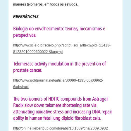
maiores telômeros, em todos os estudos.
REFERÊNCIAS
Biologia do envelhecimento: teorias, mecanismos e
perspectivas.
http://www.scielo.br/scielo.php?script=sci_arttext&pid=S1413-
81232010000600022 &lang=pt
Telomerase activity modulation in the prevention of
prostate cancer.
http://www.goldjournal.net/article/S0090-4295(00)00962-
6/abstract
The two isomers of HDTIC compounds from Astragali
Radix slow down telomere shortening rate via
attenuating oxidative stress and increasing DNA repair
ability in human fetal lung diploid fibroblast cells.
http://online.liebertpub.com/doi/abs/10.1089/dna.2009.0932