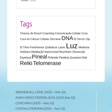
2008
(13)
Tags
Chaves de Enoch
Coaching
Comunicação Celular
Cura
DNA
Cura do Câncer
Células
Derrame
El Tercer Ojo
Luz
El Timo
Fenômenos Quânticos
Laser
Medicina
Holística
Meditação
Nanocristal
Neurônios
Obsessão
Pineal
Espiritual
Pirâmide
Pituitária
Quantum Kids
Reiki
Telomerase
SEKHEM ALL-LOVE (2025 – Ano 33)
AURA VIDEO STATION (AVS) (2025 Ano 33)
COACHING (2025 – Ano 33)
CRISTALOTERAPIA (2025 – Ano 33)