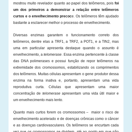
mostrou muito revelador quanto ao papel dos telômeros, pois
foi
um dos primeiros a demonstrar a relação entre telômeros
curtos e o envelhecimento precoc
e. Os telômeros têm ajudado
bastante a esclarecer melhor o processo de envelhecimento.
Diversas enzimas garantem o funcionamento correto dos
telômeros, dentre elas a TRF1, a TRF2, a POT1, e a TIN2, mas
uma em particular apresenta destaque quando o assunto é
envelhecimento, a
telomerase
. Essa enzima pertencente à classe
das DNA polimerases e possui função de repor telômeros na
extremidade dos cromossomos, estabilizando os comprimentos
dos telômeros. Muitas células apresentam o gene produtor dessa
enzima na forma inativa e, portanto, apresentam uma vida
reprodutiva curta. Células que apresentam uma maior
concentração de
telomerase
apresentam uma vida útil maior e
um envelhecimento mais lento.
Quanto mais curtos forem os cromossomos – maior o risco de
envelhecimento acelerado e de doenças crônicas como o câncer
e as doenças cardiovasculares. Os telômeros se encurtam cada
vez que os cromossomos se dividem, até ao ponto em que não