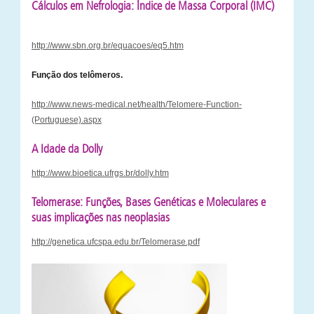
Cálculos em Nefrologia: Índice de Massa Corporal (IMC)
http://www.sbn.org.br/equacoes/eq5.htm
Função dos telômeros.
http://www.news-medical.net/health/Telomere-Function-
(Portuguese).aspx
A Idade da Dolly
http://www.bioetica.ufrgs.br/dolly.htm
Telomerase: Funções, Bases Genéticas e Moleculares e
suas implicações nas neoplasias
http://genetica.ufcspa.edu.br/Telomerase.pdf