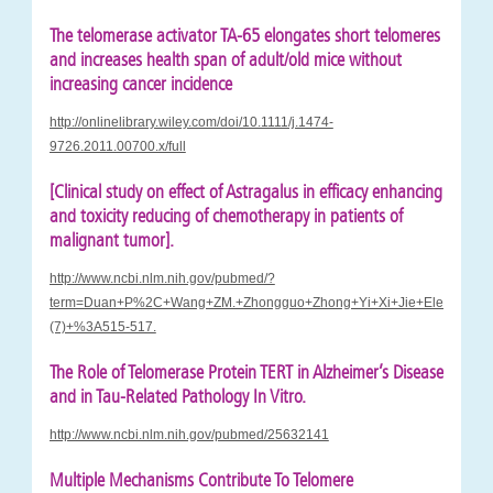
The telomerase activator TA-65 elongates short telomeres
and increases health span of adult/old mice without
increasing cancer incidence
http://onlinelibrary.wiley.com/doi/10.1111/j.1474-
9726.2011.00700.x/full
[Clinical study on effect of Astragalus in efficacy enhancing
and toxicity reducing of chemotherapy in patients of
malignant tumor].
http://www.ncbi.nlm.nih.gov/pubmed/?
term=Duan+P%2C+Wang+ZM.+Zhongguo+Zhong+Yi+Xi+Jie+Ele+Za+Z
(7)+%3A515-517.
The Role of Telomerase Protein TERT in Alzheimer’s Disease
and in Tau-Related Pathology In Vitro.
http://www.ncbi.nlm.nih.gov/pubmed/25632141
Multiple Mechanisms Contribute To Telomere