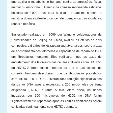
que auxilia o metabolismo humano contra as agressões, física,
mental ou emocional. A medicina chinesa recomenda esta erva
há mais de 2.000 anos, para auxiliar o organismo humano a
resistir a doenças, desde o câncer até doenças cardiovasculares,
renais e hepática.
Em estudo realizado em 2009 por Wang e colaboradores de
Universidades de Beijing na China, avaliou os efeitos de dois
compostos, extraídos de
Astragalus membranaceus
, sobre a taxa
de encurtamento dos telômeros e capacidade de reparo de DNA
em fibroblastos humanos. Eles verificaram que as taxas de
encurtamento dos telômeros nas células cultivadas com HDTIC-1
ou HDTIC-2 foram muito menores do que a das células de
controle. Também descobriram que os fibroblastos prétratados
com HDTIC-1 ou HDTIC-2 tiveram uma redução significativa nos
danos ao DNA após a exposição a 200 micromoles de água
oxigenada (H2O2), durante 5 min. Além disso, os danos
induzidos por 100 micromoles de H2O2 no DNA foram
significativamente reparados após as células danificadas serem
cultivadas continuamente com HDTIC durante 1 h.