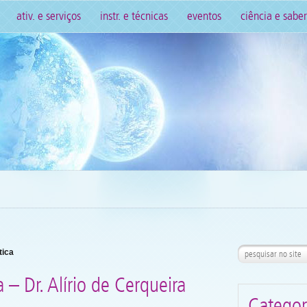
ativ. e serviços
instr. e técnicas
eventos
ciência e saber
tica
 – Dr. Alírio de Cerqueira
Categor