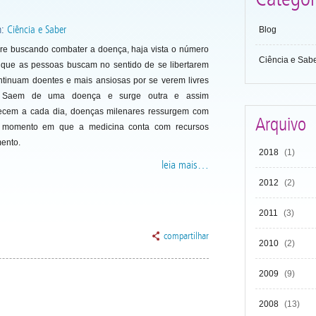
:
Ciência e Saber
Blog
re buscando combater a doença, haja vista o número
Ciência e Sab
c. que as pessoas buscam no sentido de se libertarem
ntinuam doentes e mais ansiosas por se verem livres
o. Saem de uma doença e surge outra e assim
ecem a cada dia, doenças milenares ressurgem com
Arquivo
m momento em que a medicina conta com recursos
mento.
2018
(1)
leia mais…
2012
(2)
2011
(3)
compartilhar
2010
(2)
2009
(9)
2008
(13)