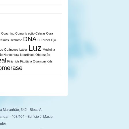
h
Coaching
Comunicação Celular
Cura
DNA
Células
Derrame
El Tercer Ojo
Luz
s Quânticos
Laser
Medicina
ão
Nanocristal
Neurônios
Obsessão
eal
Pirâmide
Pituitária
Quantum Kids
omerase
a Maranhão, 342 - Bloco A -
andar - 403/404 - Edifício J. Maciel
nter