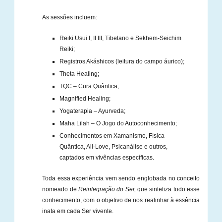
As sessões incluem:
Reiki Usui I, II III, Tibetano e Sekhem-Seichim
Reiki;
Registros Akáshicos (leitura do campo áurico);
Theta Healing;
TQC – Cura Quântica;
Magnified Healing;
Yogaterapia – Ayurveda;
Maha Lilah – O Jogo do Autoconhecimento;
Conhecimentos em Xamanismo, Física
Quântica, All-Love, Psicanálise e outros,
captados em vivências específicas.
Toda essa experiência vem sendo englobada no conceito
nomeado de
Reintegração do Ser,
que sintetiza todo esse
conhecimento, com o objetivo de nos realinhar à essência
inata em cada Ser vivente.